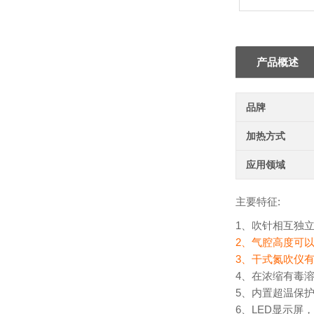
产品概述
品牌
加热方式
应用领域
主要特征:
1、吹针相互独
2、气腔高度可以
3、干式氮吹仪
4、在浓缩有毒
5、内置超温保
6、LED显示