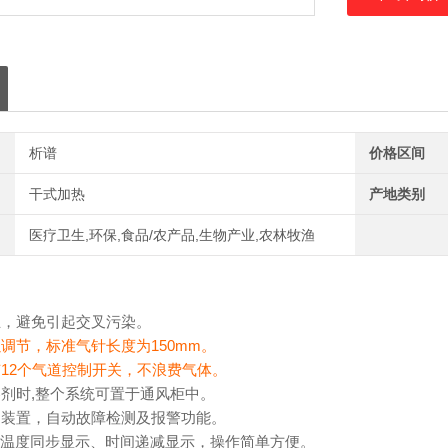
析谱
价格区间
干式加热
产地类别
医疗卫生,环保,食品/农产品,生物产业,农林牧渔
立，避免引起交叉污染。
调节，标准气针长度为150mm。
有12个气道控制开关，不浪费气体。
溶剂时,整个系统可置于通风柜中。
护装置，自动故障检测及报警功能。
屏，温度同步显示、时间递减显示，操作简单方便。