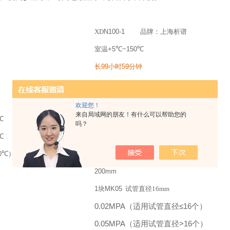
X
D
N100-1
品牌：上海析谱
室温+5
℃
~150
℃
长99小时59分钟
≤±0.5
℃
±0.1
℃
欢迎您！
来自局域网的朋友！有什么可以帮助您的
℃
≤±0.5
℃
吗？
℃
≤±1
℃
0
℃
）
≤30min
200mm
1块MK05
试管直径16mm
0.02MPA（适用试管直径≤16个）
0.05MPA（适用试管直径>16个）