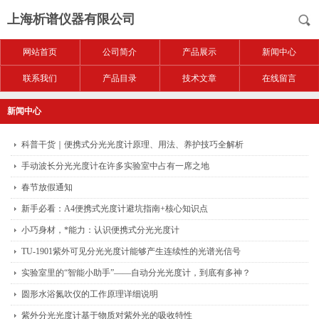
上海析谱仪器有限公司
网站首页
公司简介
产品展示
新闻中心
联系我们
产品目录
技术文章
在线留言
新闻中心
科普干货｜便携式分光光度计原理、用法、养护技巧全解析
手动波长分光光度计在许多实验室中占有一席之地
春节放假通知
新手必看：A4便携式光度计避坑指南+核心知识点
小巧身材，*能力：认识便携式分光光度计
TU-1901紫外可见分光光度计能够产生连续性的光谱光信号
实验室里的“智能小助手”——自动分光光度计，到底有多神？
圆形水浴氮吹仪的工作原理详细说明
紫外分光光度计基于物质对紫外光的吸收特性