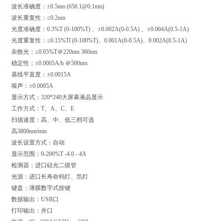
波长准确度：±0.5nm (656.1@0.1nm)
波长重复性：≤0.2nm
光度准确度：0.3%T (0-100%T) 、±0.002A(0-0.5A) 、±0.004A(0.5-1A)
光度重复性：≤0.15%Tl (0-100%T)、0.001A(0-0.5A)、0.002A(0.5-1A)
杂散光：≤0.05%T＠220nm 360nm
稳定性：±0.0005A/h ＠500nm
基线平直度：±0.0015A
噪声：±0.0005A
显示方式：320*240大屏幕液晶显示
工作方式：T、A、C、E
扫描速度：高、中、低三档可选
高3800nm/min
波长设置方式：自动
显示范围：0-200%T -4.0 - 4A
检测器：进口硅光二级管
光源：进口长寿命钨灯、氘灯
键盘：薄膜数字式按键
数据输出：USB口
打印输出：并口