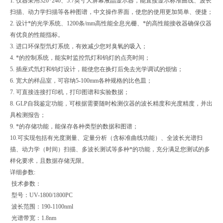
1. 仪器采用320*240、5.7英寸大屏幕液晶显示器，能直接显示标准曲线、波长
扫描、动力学扫描等各种图谱，中文操作界面，使您的使用更加简单、便捷；
2. 设计*的光学系统、1200条/mm高性能全息光栅、*的高性能接收器确保仪器
有优良的性能指标。
3. 进口环保型氘灯系统，有效减少您对臭氧的吸入；
4. *的控制系统，能实时监控氘灯和钨灯的点亮时间；
5. 插座式氘灯和钨灯设计，能使您在换灯后免去光学调试的烦恼；
6. 宽大的样品室，可容纳5-100mm各种规格的比色皿；
7. 可直接连接打印机，打印图谱和实验数据；
8. GLP自我鉴定功能，可根据需要随时检测仪器的波长精度和光度精度，并出
具检测报告；
9. *的存储功能，能保存各种类型的数据和图谱；
10.可实现包括有光度测量、定量分析（含标准曲线功能）、全波长光谱扫
描、动力学（时间）扫描、多波长测试等多种*的功能，充分满足您测试的多
样化要求，且数据存储无限。
详细参数:
技术参数：
型号：UV-1800/1800PC
波长范围：190-1100nml
光谱带宽：1.8nm