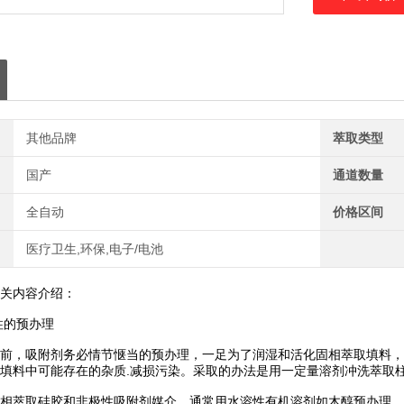
其他品牌
萃取类型
国产
通道数量
全自动
价格区间
医疗卫生,环保,电子/电池
关内容介绍：
柱的预办理
，吸附剂务必情节惬当的预办理，一足为了润湿和活化固相萃取填料，
填料中可能存在的杂质.减损污染。采取的办法是用一定量溶剂冲洗萃取
萃取硅胶和非极性吸附剂媒介，通常用水溶性有机溶剂如木醇预办理，