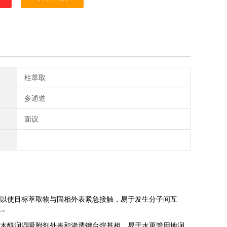
柱萃取
多通道
面议
以使目标萃取物与固相外表紧急接触，易于发生分子间互
柱。
木醇润湿吸附剂外表和渗透键台烷基相，易于水更管用地润