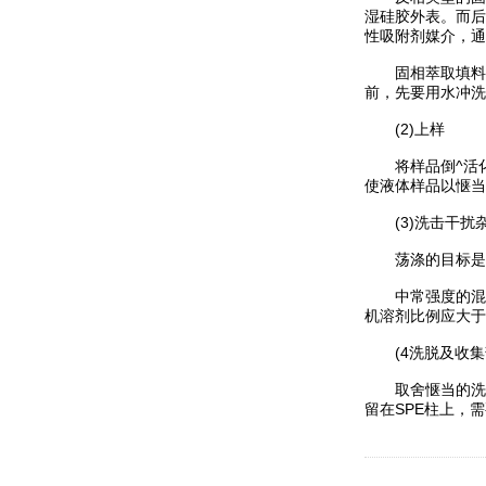
湿硅胶外表。而后
性吸附剂媒介，通
固相萃取填料从
前，先要用水冲洗
(2)上样
将样品倒^活化后
使液体样品以惬当
(3)洗击干扰
荡涤的目标是为
中常强度的混合
机溶剂比例应大于
(4洗脱及收集
取舍惬当的洗脱
留在SPE柱上，