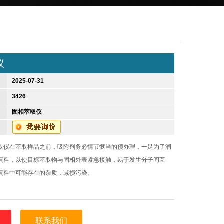
仪
2025-07-31
3426
固相萃取仪
取仪在萃取样品之前，吸附剂务必情节惬当的预办理，一足为了润
填料，以使目标萃取物与固相外表紧急接触，易于发生分子间互
填料中可能存在的杂质．减损污染。
联系我们