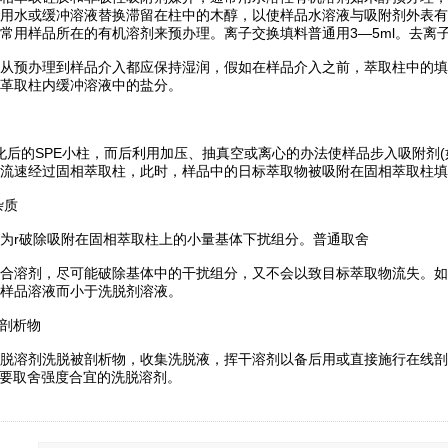
用水或缓冲溶液替换滞留在柱中的木醇，以使样品水溶液与吸附剂外表有
常用样品所在的有机溶剂来预办理。离子交换填料普通用3—5ml。去离
预办理到样品介入都应保持湿润，假如在样品介入之前，萃取柱中的填
革取柱内缓冲溶液中的盐分。
的SPE小柱，而后利用加压、抽真空或离心的办法使样品步入吸附剂(如
流速经过固相萃取柱，此时，样品中的日标萃取物被吸附在固相萃取柱填
杂质
r破除吸附在固相萃取柱上的小量基体下扰组分。普通取舍
溶剂，尽可能破除基体中的干扰组分，又不会以致目标萃取物流失。如
样品溶液而小于洗脱剂溶液。
剖析物
溶剂洗脱被剖析物，收集洗脱液，挥干溶剂以备后用或直接施行在线剖
需要取舍强度合宜的洗脱溶剂。