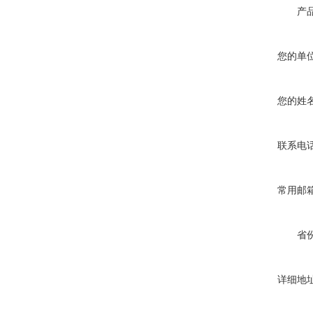
产
您的单
您的姓
联系电
常用邮
省
详细地