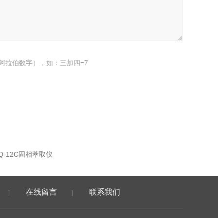
阿拉伯数字），如：三加四=7
CQ-12C固相萃取仪
在线留言
联系我们
|
|