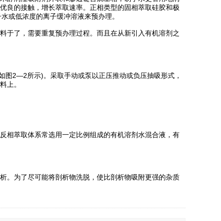
优良的接触，增长萃取速率。正相类型的固相萃取硅胶和极
子水或低浓度的离子缓冲溶液来预办理。
料于了，需要重复预办理过程。而且在从新引入有机溶剂之
图2—2所示)。采取手动或泵以正压推动或负压抽吸形式，
料上。
反相萃取体系常选用一定比例组成的有机溶剂水混合液，有
析。为了尽可能将剖析物洗脱，使比剖析物吸附更强的杂质