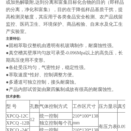
或加热解吸附,达到分离和富集目标化合物的目的（即样品
的分离，净化和富集），目的在于降低样品基质干扰，提
高检测灵敏度，其应用于各类食品安全检测、农产品残留
监控、医药卫生、环境保护、商品检验、自来水及化工生
产实验室。
主要特征:
●固相萃取仪整机由透明有机玻璃制作，耐腐蚀性强。
●真空槽其壁厚均匀故可承受-0.096Mpa以上的高负压，长
期高压使用不变形。
●各处受压均匀，气密性好，稳定性强。
●萃取速度*性好、控制调整方便。
●多通道可独立控制，接头耐腐蚀。
●产品内部试管架由聚四氟制成故有很高的耐腐蚀性。
技术参数:
型 号
孔数
气体控制方式
工作区尺寸
压力显示
真空
XPCQ-12C
统一控制
210*100*138
12
mm
XPCQ -12B
独立控制每个孔
有压力表
0.098
XPCQ -24C
统一控制
210*120*138