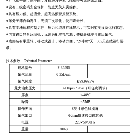
产气速率快，效率高，开机
20
分钟氮气纯度即可达到设定值。
●
设有二级密码安全保护，防止无关人员操作。
●
具有压力低、超流量、超高温预警报警系统。
●
碳分子筛自动再生，无须二次净化，使用寿命长。
●
具有本地远程控制启停，压力和纯度在线显示，可实时监测设备运行状态。
●
内置进口静音压缩机，无需另配空气气源，整机开机即可输出氮气。
●
底部装有承重轮，移动式设计，移动方便，*
24
小时
/
天，
365
天连续运行要
求。
技术参数：
Technical Parameter
规格型号
P-3559S
氮气流量
0-35L/min
氮气纯度
≧
99.9995%
最大输出压力
0-116psi/7.9bar
（可任意调节）
露点
≤
-40
℃
噪音
≤
55dB
操作界面
8
英寸彩色触摸屏
氮气出口
Φ
6mm
快速接口或其他
电源
220V50/60Hz
重量
200kg