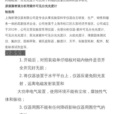
‌药物检测‌：分光光度计可以用于药物的质量控制和药效学研究
尿液脑脊液分析用紫外可见分光光度计
制造商
上海析谱仪器有限公司是专业从事实验室科学仪器自主研发、生产、销售和服
务一体的高新技术企业。公司坐落于上海市松江区久富经济开发区。公司成立
于2012年，公司主营实验室常用仪器，光谱分析仪器-紫外可见分光光度计、
可见分光光度计、双光束紫外可见分光光度计、火焰光度计、薄膜固体测试
仪、氮吹仪、固相萃取、索氏提取器，酸度计、天平、实验室耗材、配件、配
套标准试剂盒等。
仪器安装
1.
开箱后，对照装箱单仔细核对箱内物件是否齐
全并完好无损；
2.
将仪器放置于水平平台上，仪器应避免阳光直
射，远离电磁发射装置和
大功率电气装置，使用环境不能有尘埃，腐蚀性气
体和振动；
3.
仪器周围不能有任何障碍影响仪器周围空气的