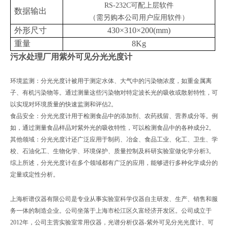
RS-232C
可配上层软件
数据输出
（需另购本公司用户应用软件）
外形尺寸
430
×
310
×
200
(mm)
重量
8
Kg
污水处理厂用紫外可见分光光度计
环境监测‌：分光光度计被用于测定水体、大气中的污染物浓度，如重金属离
子、有机污染物等。通过测量这些污染物对特定波长光的吸收或散射特性，可
以实现对环境质量的快速监测和评估‌2。
‌食品安全‌：分光光度计用于检测食品中的添加剂、农药残留、营养成分等。例
如，通过测量食品样品对紫外光的吸收特性，可以检测食品中的各种成分‌2。
‌其他领域‌：分光光度计还广泛应用于制药、冶金、食品工业、化工、卫生、学
校、石油化工、生物化学、环境保护、质量控制及科研实验室做化学分析‌3。
综上所述，分光光度计在多个领域都有广泛的应用，能够进行多种化学成分的
定量或定性分析。
上海析谱仪器有限公司是专业从事实验室科学仪器自主研发、生产、销售和服
务一体的制造企业。公司坐落于上海市松江区久富经济开发区。公司成立于
2012年，公司主营实验室常用仪器，光谱分析仪器-紫外可见分光光度计、可