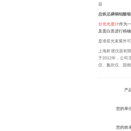
器
总铁总磷铜钼酸银
分光光度计
作为
及蛋白质进行精确
是准双光束紫外可
上海析谱仪器有
于2012年，公
仪、氮吹仪、固相
产
您的单
您的姓