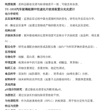
纯度检测
：若样品吸收光谱与标准物质不一致，可能含有杂质。
TU-1810
汽车玻璃检测中性滤光片校准装置分光光度计
动力学研究
反应速率测定
：监测反应过程中吸光度随时间的变化，研究化学反应动力学。
例：酶促反应速率（如通过底物或产物的吸光变化）、光催化反应进程。
结构分析
共轭体系分析
：紫外吸收峰的位置和强度可反映分子共轭程度（如染料、维生素
A）。
配位化学
：研究金属配合物的形成及配位数（如Fe²⁺与邻菲罗啉的显色反应）。
应用领域
生物化学
：核酸、蛋白质、酶活性分析。
环境监测
：检测水体中的污染物（如重金属、硝酸盐、苯系物）。
制药工业
：药物含量测定、质量控制、稳定性测试。
食品科学
：添加剂（如防腐剂、色素）、营养成分（如维生素C）分析。
材料科学
：纳米材料的光学性质（如量子点的吸收特性）、薄膜厚度测量。
其他用途
pH指示剂研究
：通过吸收光谱变化判断溶液pH。
浊度校正
：通过全波长扫描扣除背景散射干扰。
与色谱联用
：作为高效液相色谱（HPLC）的检测器，用于组分定性与定量。
特点与优势