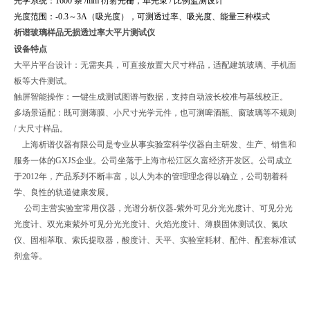
光学系统：1600 条 /mm 衍射光栅，单光束 / 比例监测设计
光度范围：
-0.3～3A（吸光度），可测透过率、吸光度、能量三种模式
析谱玻璃样品无损透过率大平片测试仪
设备特点
大平片平台设计：无需夹具，可直接放置大尺寸样品，适配建筑玻璃、手机面
板等大件测试。
触屏智能操作：一键生成测试图谱与数据，支持自动波长校准与基线校正。
多场景适配：既可测薄膜、小尺寸光学元件，也可测啤酒瓶、窗玻璃等不规则
/ 大尺寸样品
。
上海析谱仪器有限公司是专业从事实验室科学仪器自主研发、生产、销售和
服务一体的GXJS企业。公司坐落于上海市松江区久富经济开发区。公司成立
于2012年，产品系列不断丰富，以人为本的管理理念得以确立，公司朝着科
学、良性的轨道健康发展。
公司主营实验室常用仪器，光谱分析仪器-紫外可见分光光度计、可见分光
光度计、双光束紫外可见分光光度计、火焰光度计、薄膜固体测试仪、氮吹
仪、固相萃取、索氏提取器，酸度计、天平、实验室耗材、配件、配套标准试
剂盒等。