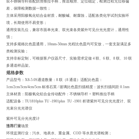
双不锈钢导杆搭配防滑推拉手柄，推送顺滑、定位稳定，检测过程无位移偏
差，保障检测数据一致性；
主体采用阳极氧化铝合金材质，耐酸碱、耐腐蚀，适配各类化学试剂实验环
境，长期使用不易变形；
通用安装孔位，兼容市面单光束、双光束各类紫外可见分光光度计，通用性
强；
支持多规格比色皿通用，10mm-50mm 光程比色皿均可安放，一套支架满足多
类检测实验；
支持非标定制，可根据客户仪器尺寸、实验需求定做 4 联、6 联、8 联、10 联
多通道样品架。
规格参数
产品型号：X8-5.0S
通道数量：8 联（8 通道）
适配比色皿：
1cm/2cm/3cm/4cm/5cm 标准石英 / 玻璃比色皿
扫描精度：波长扫描间距 0.1nm
主体材质：阳极氧化铝合金
传动配件：不锈钢导杆 + 塑料推拉手柄
适配设备：TU1810plus TU -1901plus TU -1901
析谱紫外可见分光光度计、双
光束分光光谱仪
紫外可见分光光度计
推荐厂家
适用行业场景
环境监测行业：污水、地表水、重金属、COD 等水质光谱检测；