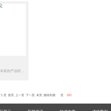
氘灯 析谱人以其丰富的产品经验和扎实的专业知识，为用户提供热情、周到的服务，深得广大用户的好评。
 / 1 页 首页 上一页 下一页 末页 跳转到第
页