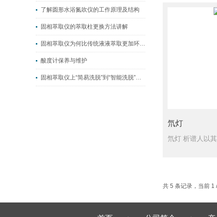
了解圆形水浴氮吹仪的工作原理及结构
固相萃取仪的萃取柱更换方法讲解
固相萃取仪为何比传统液液萃取更加环保？
酸度计保养与维护
固相萃取仪上“简易洗脱”到“智能洗脱”的转变
氘灯
共 5 条记录，当前 1