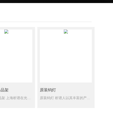
样品架
原装钨灯
八联自动样品架 上海析谱在光度计的方法学应用、产品机械结构、光学设计、电气应用和软件开发等方面不断开拓创新，相继推出五大系列几十种产品
原装钨灯 析谱人以其丰富的产品经验和扎实的专业知识，为用户提供热情、周到的服务，深得广大用户的好评。