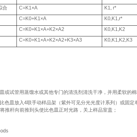
拟合
C=K1×A
K1, r*
C=K0+K1×A
K0,K1,r*
C=K0+K1×A+K2×A2
K0,K1,K2
C=K0+K1×A+K2×A2+K3×A3
K0,K1,K2,K3
色皿或试管用蒸馏水或其他专门的清洗剂清洗干净，并用柔软的
的比色皿放入4联手动样品架（紫外可见分光光度计系列）或固
将推杆向前推到头使比色皿正对光路，关上样品室盖；
hods