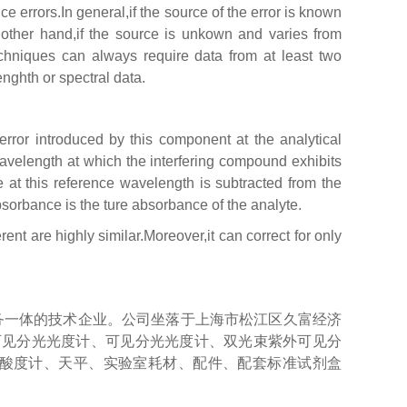
e errors.In general,if the source of the error is known
 other hand,if the source is unkown and varies from
chniques can always require data from at least two
nghth or spectral data.
ror introduced by this component at the analytical
wavelength at which the interfering compound exhibits
at this reference wavelength is subtracted from the
sorbance is the ture absorbance of the analyte.
rent are highly similar.Moreover,it can correct for only
务一体的技术企业。公司坐落于上海市松江区久富经济
外可见分光光度计、可见分光光度计、双光束紫外可见分
酸度计、天平、实验室耗材、配件、配套标准试剂盒