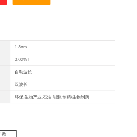
键;
T/0Abs，和建用户基线键;
1.8nm
0.02%T
自动波长
双波长
环保,生物产业,石油,能源,制药/生物制药
子数