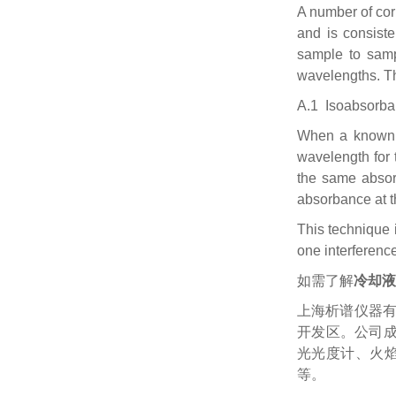
A number of corr
and is consist
sample to samp
wavelengths. Th
A.1 Isoabsorb
When a known i
wavelength for 
the same absorb
absorbance at t
This technique i
one interferenc
如需了解
冷却液
上海析谱仪器
开发区。公司成
光光度计、火
等。