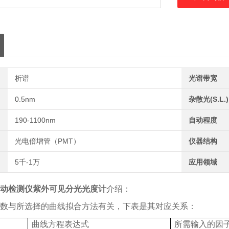
【SETλ】设置波长
【ZERO】调100%
【PRINT
析谱
光谱带宽
0.5nm
杂散光(S.L.)
190-1100nm
自动程度
光电倍增管（PMT）
仪器结构
5千-1万
应用领域
动检测仪紫外可见分光光度计
介绍：
数与所选择的曲线拟合方法有关，下表是其对应关系：
曲线方程表达式
所需输入的因