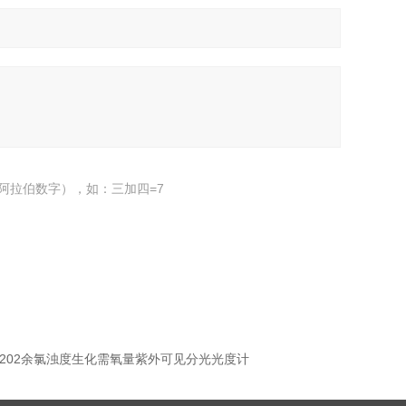
阿拉伯数字），如：三加四=7
-2202余氯浊度生化需氧量紫外可见分光光度计