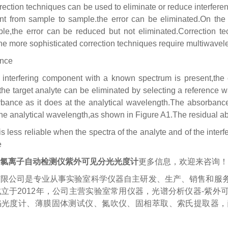
ection techniques can be used to eliminate or reduce interferenc
ent from sample to sample.the error can be eliminated.On the
le,the error can be reduced but not eliminated.Correction te
e more sophisticated correction techniques require multiwavele
ance
nterfering component with a known spectrum is present,the er
the target analyte can be eliminated by selecting a reference 
ance as it does at the analytical wavelength.The absorbance 
he analytical wavelength,as shown in Figure A1.The residual ab
s less reliable when the spectra of the analyte and of the interfe
e
氯离子自动检测仪紫外可见分光光度计
更多信息，欢迎来咨询！
有限公司是专业从事实验室科学仪器自主研发、生产、销售和服
立于2012年，公司主营实验室常用仪器，光谱分析仪器-紫
焰光度计、薄膜固体测试仪、氮吹仪、固相萃取、索氏提取器，