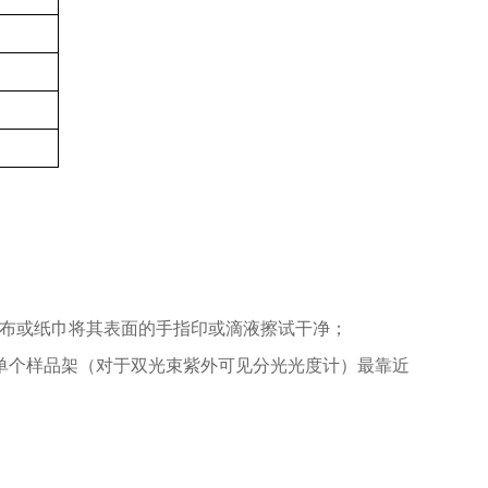
棉布或纸巾将其表面的手指印或滴液擦试干净；
定单个样品架（对于双光束紫外可见分光光度计）最靠近