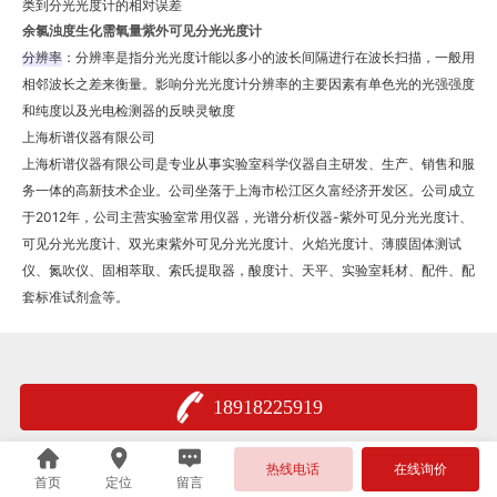
类到分光光度计的相对误差‌
余氯浊度生化需氧量紫外可见分光光度计
分辨率
‌：分辨率是指分光光度计能以多小的波长间隔进行在波长扫描，一般用
相邻波长之差来衡量。影响分光光度计分辨率的主要因素有单色光的光强强度
和纯度以及光电检测器的反映灵敏度‌
上海析谱仪器有限公司
上海析谱仪器有限公司是专业从事实验室科学仪器自主研发、生产、销售和服
务一体的高新技术企业。公司坐落于上海市松江区久富经济开发区。公司成立
于2012年，公司主营实验室常用仪器，光谱分析仪器-紫外可见分光光度计、
可见分光光度计、双光束紫外可见分光光度计、火焰光度计、薄膜固体测试
仪、氮吹仪、固相萃取、索氏提取器，酸度计、天平、实验室耗材、配件、配
套标准试剂盒等。
18918225919
热线电话
在线询价
首页
定位
留言