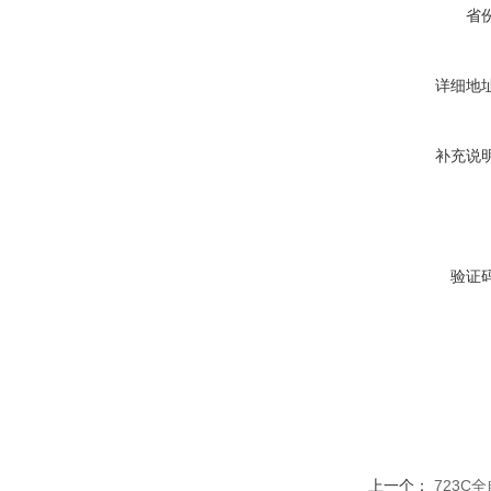
省
详细地
补充说
验证
上一个：
723C