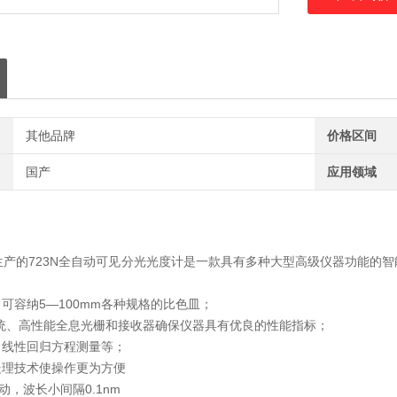
其他品牌
价格区间
国产
应用领域
研发生产的723N全自动可见分光光度计是一款具有多种大型高级仪器功能
，可容纳5—100mm各种规格的比色皿；
学系统、高性能全息光栅和接收器确保仪器具有优良的性能指标；
作，线性回归方程测量等；
机处理技术使操作更为方便
动，波长小间隔0.1nm