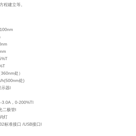
归方程建立等。
100nm
m
0nm
nm
5%T
%T
360nm处）
h(500nm处)
示器l
.0A，0-200%Tl
光二极管l
牌钨灯
32标准接口 /USB接口l