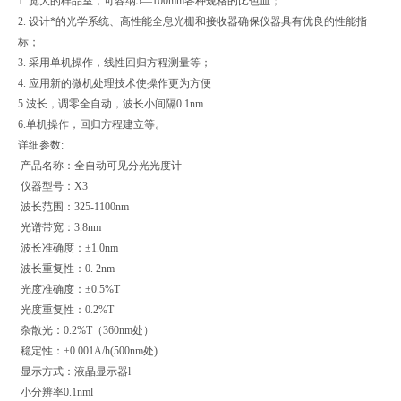
1. 宽大的样品室，可容纳5—100mm各种规格的比色皿；
2. 设计*的光学系统、高性能全息光栅和接收器确保仪器具有优良的性能指
标；
3. 采用单机操作，线性回归方程测量等；
4. 应用新的微机处理技术使操作更为方便
5.波长，调零全自动，波长小间隔0.1nm
6.单机操作，回归方程建立等。
详细参数:
产品名称：全自动可见分光光度计
仪器型号：X3
波长范围：325-1100nm
光谱带宽：3.8nm
波长准确度：±1.0nm
波长重复性：0. 2nm
光度准确度：±0.5%T
光度重复性：0.2%T
杂散光：0.2%T（360nm处）
稳定性：±0.001A/h(500nm处)
显示方式：液晶显示器l
小分辨率0.1nml