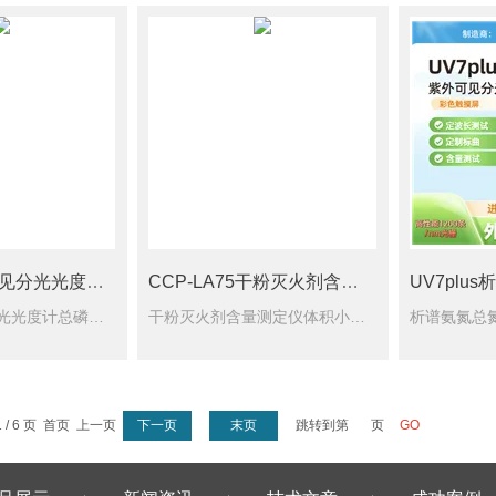
V7析谱自动可见分光光度计总磷总氮水质检测
CCP-LA75干粉灭火剂含量测定仪
析谱自动可见分光光度计总磷总氮水质检测是专为实验室水质检测、高校科研与环境监测场景打造的高精度光谱分析设备。波长范围覆盖可见光波段，支持总磷、总氮等多参数水质项目检测，操作简便，数据稳定可靠，广泛应用于环保、化工、食品、制药等行业的样品定量与定性分析。
干粉灭火剂含量测定仪体积小巧、便于携带机身轻便紧凑，可随身携带，适用于现场、野外、户外等多种场景，不受固定实验室环境限制。
 / 6 页 首页 上一页
下一页
末页
跳转到第
页