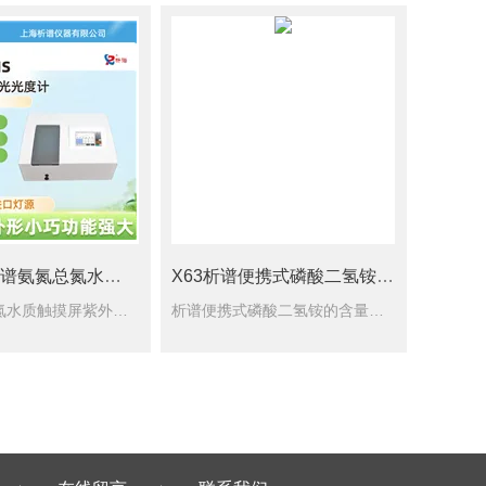
UV7plus析谱氨氮总氮水质触摸屏紫外可见分光光度计
X63析谱便携式磷酸二氢铵的含量检测分光光度计
析谱氨氮总氮水质触摸屏紫外可见分光光度计 紫外可见分光光度计外形小巧功能*，采用482X272真彩触摸屏，人性化设计操作更简便，满足不同客户的需求，广泛应用于教学和日常分析等需求。 仪器功能 析谱氨氮总光度测量：固定波长下检测样品的吸光度和透过率 定量测量：C模式下单点法测试 F模式下可输入C=KA+B准确测量浓度
析谱便携式磷酸二氢铵的含量检测分光光度计 现场快速决策 污水厂出水口实时监测COD/氨氮，超标立即调整工艺； 析谱X63便携式磷酸二氢铵的含量检测分光光度计 农田灌溉水硝酸盐浓度筛查，避免作物污染。 效率提升：检测耗时从送样实验室的3天→5分钟。 野外环境耐受 石油平台海水含油量检测（抗盐雾腐蚀）； 高原湖泊磷污染调查（海拔5000米正常运作）