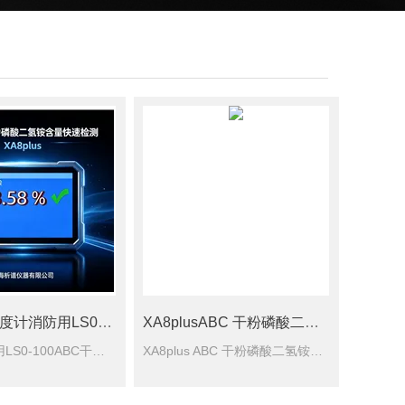
XA8plus光度计消防用LS0-100ABC干粉磷酸二氢铵检测
XA8plusABC 干粉磷酸二氢铵检测仪
光度计消防用LS0-100ABC干粉磷酸二氢铵检测，针对干粉灭H剂量质量现场筛查，告别传统繁琐实验室化验流程。开机简单操作即可快速输出检测结果，实时显示含量百分比，支持打印纸质报告，数据可保存导出，方便记录存档。仪器坚固便携，适合外勤现场检测、工地抽检、工厂来料质检，助力快速判别干粉灭h剂是否达标。
XA8plus ABC 干粉磷酸二氢铵检测仪 ABC 干粉灭火剂中磷酸二氢铵有效组分含量，现场甄别假的伪劣干粉灭火器。设备一体化便携机箱设计，操作简单、检测速度快，支持检测数据实时显示与结果打印。$n仪器适用于消防监督执法、消防维保企业、第三方检测机构、物业单位灭火器质量抽检，依据干粉灭火剂国标相关要求开展现场筛查，及时排查无效消防药剂隐患。$n本仪器由上海析谱仪器有限公司自主研发生产，提供整机