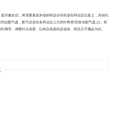
提升氮吹仪，将需要蒸发浓缩的样品分别安放在样品定位架上，并由托
到达配气盘，配气后送往各样品位上方的针阀管(安装在配气盘上)。然
动针阀管，调整针头高度，以样品表面吹起波纹，样品又不溅起为好。
部