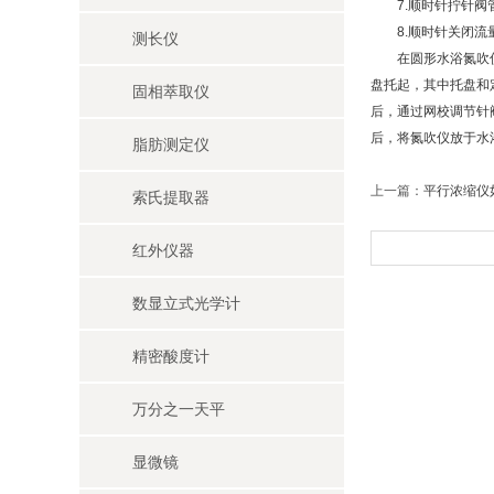
7.顺时针拧针阀
8.顺时针关闭流
测长仪
在圆形水浴氮吹仪安
盘托起，其中托盘和
固相萃取仪
后，通过网校调节针
后，将氮吹仪放于水
脂肪测定仪
上一篇：
平行浓缩仪
索氏提取器
红外仪器
数显立式光学计
精密酸度计
万分之一天平
显微镜