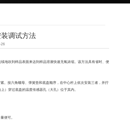
安装调试方法
26
连续地吹到样品表面来达到样品溶液快速无氧浓缩。该方法具有省时、便
紧。按六角螺母、弹簧垫和底盘顺序，在中心杆上依次安装三者，并拧
向上）穿过底盘的温度传感器孔（大孔）位于其内。
力量便可。