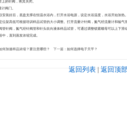
管上的针阀，将其关闭。
量计阀门。
装好后，底盘支撑在恒温水浴内，打开水浴电源，设定水浴温度，水浴开始加热。
定位架高低可根据培训样品试管的大小调整。打开流量计针阀，氮气经流量计和输气管
阀管针阀，氮气经针阀管和针头吹向液体样品试管，可通过调整锁紧螺母可以上下滑
浴中，直到蒸发浓缩完成。
如何加速样品浓缩？要注意哪些？
下一篇：
如何选择电子天平？
返回列表
|
返回顶