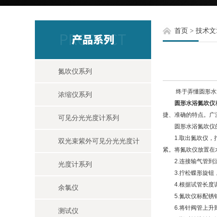
首页
>
技术文
氮吹仪系列
终于弄懂圆形水浴
浓缩仪系列
圆形水浴氮吹仪
捷、准确的特点。广
可见分光光度计系列
圆形水浴氮吹仪的
1.取出氮吹仪，拧
双光束紫外可见分光光度计
紧。将氮吹仪放置在
2.连接输气管到
光度计系列
3.拧松蝶形旋钮，
4.根据试管长度
余氯仪
5.氮吹仪标配锈钢
6.将针阀管上升到
测试仪