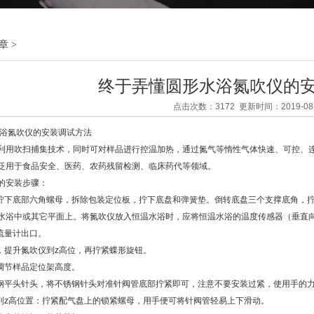
章
>
终于弄懂圆形水浴氮吹仪的
点击次数：3172 更新时间：2019-08-
氮吹仪的安装调试方法
利用吹扫捕集技术，同时可对样品进行控温加热，通过氮气等惰性气体快速、可控、
泛用于食品安全、医药、农药残留检测、临床药代等领域。
安装步骤：
下底部六角螺母，拆除包装定位板，拧下底盘和弹簧垫。倒转底盘三个支撑底角，拧
水浴中或其它平面上。将氮吹仪放入恒温水浴时，应将恒温水浴的温度传感器（垂直
流量计出口。
提升氮吹仪到z高位，再拧紧蝶形旋钮。
调节样品定位架高度。
平头针头，将不锈钢针头对准针阀管底部拧紧即可，注意不要安装过紧，使用手的
z高位置：拧紧配气盘上的锁紧螺母，用手便可将针阀管轻易上下滑动。