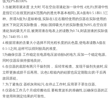
值为(P%和100%
3.当被测溶液浓度 太大时.可在空自溶液处加一块中性 d光片(所请中性
是指它们在很宽的波K范围内的透光率基本相同),其A值有0.5.1和1.3三
种。所谓A值为1是标称值,实际在1左右额经使用的仪器在实际使用的
波长下则定其实际数值，例如:国得吸光片的实际数值为095,在空自溶
液处加此吸无片后,被测溶液在电表上的读数为0.74,则该游液的实际值
为1.7440.95-1.69.
4.根据溶液的含量大小选择不同光程长度的比色皿,使电表读数A值在
0.1-1之间,这样可以得到较高的准度。
5为确保仪器 工作稳定在电原电压波动较k的地方,应加一个稳定电源。
同时仪器应保持接地良好。
6.在仪器的底部有两只干燥剂筒， 应经常检查。发现干燥剂失效时,应
立即更换或烘干后再用。比色L暗箱内的硅胶也应定期取出烘\干后再
故回原处。
7.为了避免仅 器积灰和站污,在停止工作时,应用罩子罩住仪器。
8.仪器在工作几个月或经搬动后.要检查波长的准确性,以确保仅器的正
常使用和测定结果的可靠性。