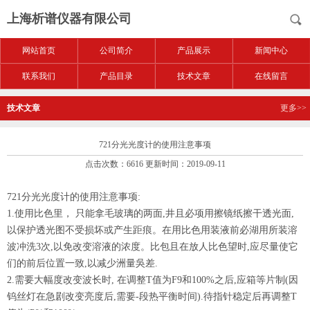
上海析谱仪器有限公司
网站首页
公司简介
产品展示
新闻中心
联系我们
产品目录
技术文章
在线留言
技术文章
更多>>
721分光光度计的使用注意事项
点击次数：6616 更新时间：2019-09-11
721分光光度计
的使用注意事项:
1.使用比色里， 只能拿毛玻璃的两面,井且必项用擦镜纸擦干透光面,
以保护透光图不受损坏或产生距痕。在用比色用装液前必湖用所装溶
波冲洗3次,以免改变溶液的浓度。比包且在放人比色望时,应尽量使它
们的前后位置一致,以减少洲量吳差.
2.需要大幅度改变波长时, 在调整T值为F9和100%之后,应箱等片制(因
钨丝灯在急剧改变亮度后,需要-段热平衡时间).待指针稳定后再调整T