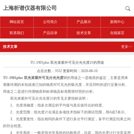
上海析谱仪器有限公司
网站首页
公司简介
产品展示
新闻中心
联系我们
产品目录
技术文章
在线留言
技术文章
更多>>
TU-1901plus 双光束紫外可见分光光度计的用途
点击次数：3552 更新时间：2020-08-10
TU-1901plus 双光束紫外可见分光光度计
的用途之一是物质的鉴定，主要是用来
测量待测的未知或者已知的物质对可见光的吸光度，并且同时的进行定量分析。
用途之二是进行待测物质和标准物及标准图谱对照的分析。
双光束紫外可见分光光度计的常见主要指标说明：
1
、光度准确度：指多次测定的平均值与真实值符合的程度。
2
、光度范围：指光度计在满足各项技术指标下的测试范围，用
A
或
T
表示。
3
、光度重复性：指在相同的条件下进行多次平行测定，各平行测定结果之间
的符合程度。
4
、光学系统：一般是指光学系统的结构形式，目前，国内光度计行业常采用