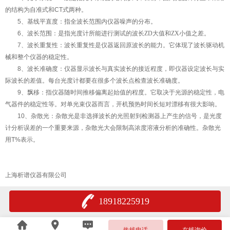
的结构为自准式和
CT
式两种。
5
、基线平直度：指全波长范围内仪器噪声的分布。
6
、波长范围：是指光度计所能进行测试的波长ZD
大值和ZX
小值之差。
7
、波长重复性：波长重复性是仪器返回原波长的能力。它体现了波长驱动机
械和整个仪器的稳定性。
8
、波长准确度：仪器显示波长与真实波长的接近程度，即仪器设定波长与实
际波长的差值。每台光度计都要在很多个波长点检查波长准确度。
9
、飘移：指仪器随时间推移偏离起始值的程度。它取决于光源的稳定性，电
气器件的稳定性等。对单光束仪器而言，开机预热时间长短对漂移有很大影响。
10
、杂散光：杂散光是非选择波长的光照射到检测器上产生的信号，是光度
计分析误差的一个重要来源，杂散光大会限制高浓度溶液分析的准确性。杂散光
用
T%
表示。
上海析谱仪器有限公司
18918225919