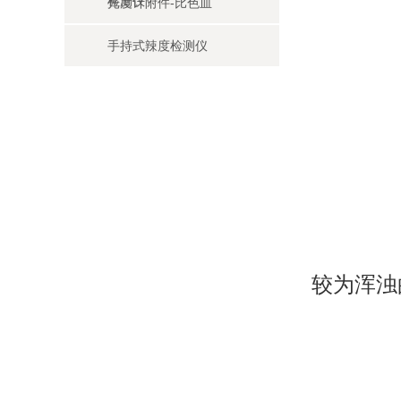
检测仪
光度计附件-比色皿
手持式辣度检测仪
较为浑浊