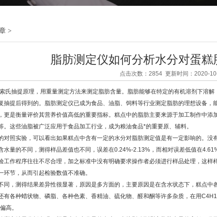
章
>
脂肪测定仪如何分析水分对蛋糕
点击次数：2854 更新时间：2020-10-
索氏抽提原理，用重量测定方法来测定脂肪含量。脂肪能够在特定的有机溶剂下溶解
复抽提后得到的。脂肪测定仪已成为食品、油脂、饲料等行业测定脂肪的理想设备，
，更是衡量评价其营养价值高低的重要指标。糕点中的脂肪主要来源于加工制作中添
等。这些油脂被广泛应用于食品加工行业，成为粮油食品*的重要原、辅料。
照实验，可以看出如果糕点中含有一定的水分对脂肪测定值是有一定影响的。没有
水量的不同，测得样品差值也不同，误差在0.24%-2.13%，而相对误差低值在4.6
验工作程序往往不尽合理，加之标准中没有明确要求操作者必须进行样品处理，这样
一环节，从而引起检验数值不准确。
，测得结果差异性很显著，原因是多方面的，主要原因是在含水状态下，糕点中各
还有各种蜡状物、磷脂、各种色素、香精油、硫化物、醛和酮等许多杂质，在用C4H1
值偏高。