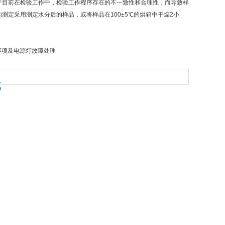
目前在检验工作中，检验工作程序存在的不一致性和合理性，而导致样
定采用测定水分后的样品，或将样品在100±5℃的烘箱中干燥2小
事项及电源灯故障处理
部