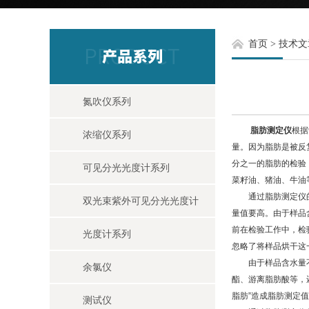
首页
>
技术文
氮吹仪系列
脂肪测定仪
根据
浓缩仪系列
量。因为脂肪是被反
分之一的脂肪的检验
可见分光光度计系列
菜籽油、猪油、牛油
通过脂肪测定仪的对
双光束紫外可见分光光度计
量值要高。由于样品含
前在检验工作中，检
光度计系列
忽略了将样品烘干这
由于样品含水量不同
余氯仪
酯、游离脂肪酸等，
脂肪”造成脂肪测定
测试仪