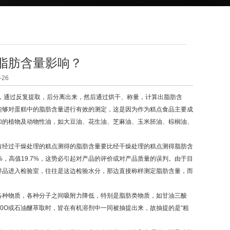
脂肪含量影响？
26
，通过反复提取，后分离出来，然后通过烘干、称量，计算出脂肪含
能够对蛋糕中的脂肪含量进行有效的测定，这是因为作为糕点食品主要成
加的植物及动物性油，如大豆油、花生油、芝麻油、玉米胚油、棕榈油、
经过干燥处理的糕点测得的脂肪含量要比经干燥处理的糕点测得脂肪含
1%，高值19.7%，这势必引起对产品的评价或对产品质量的误判。由于目
样品进入检验室，往往是这边检验水分，那边直接称样测定脂肪含量，而
种物质，各种分子之间吸附力降低，特别是脂肪类物质，如甘油三酸
0O或石油醚萃取时，皆在有机溶剂中一同被抽提出来，故抽提的是“粗