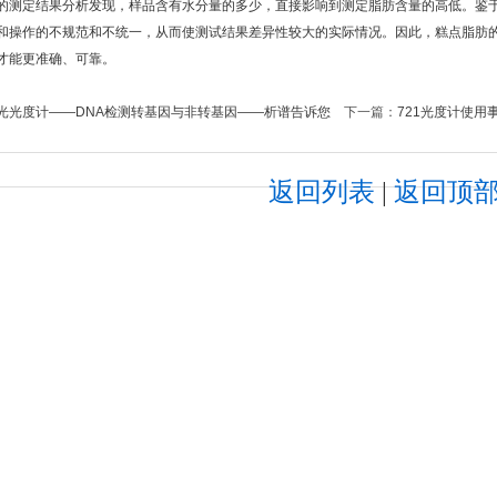
定结果分析发现，样品含有水分量的多少，直接影响到测定脂肪含量的高低。鉴于
和操作的不规范和不统一，从而使测试结果差异性较大的实际情况。因此，糕点脂肪的测
才能更准确、可靠。
光光度计——DNA检测转基因与非转基因——析谱告诉您
下一篇：
721光度计使用
返回列表
|
返回顶