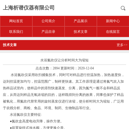
上海析谱仪器有限公司
网站首页
公司简介
产品展示
新闻中心
联系我们
产品目录
技术文章
在线留言
技术文章
更多>>
水浴氮吹仪让分析时间大为缩短
点击次数：2894 更新时间：2020-12-04
水浴氮吹仪采用吹扫捕集技术，同时可对样品进行控温加热，加热速度快，
达到控温更加均匀，控温范围广，制样更快速。其工作原理是通过将氮气吹入加
热样品试管内，使样品中的溶剂快速蒸发、分离，因为氮气一般不会和样品反
应，从而达到样品无氧浓缩的目的，这样既得到分离的效果，同事也保护了样品
被氧化，用氮吹代替常用的旋转蒸发仪进行浓缩，使分析时间大为缩短，广泛用
于农残分析、商检、食品、环境、制药、生物制品等行业。
水浴氮吹仪主要特征:
●氮吹盒高度电动升降，操作方便。
●前置旋纽式放水阀，方便更换介质。