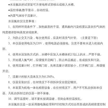
●水浴氮吹的试管架可方便地将试管移出或移入水槽。
●温控准确,数字显示，自动控温。
●内置气体转子流量计。
水浴氮吹仪注意事项：
1、在同样环境条件下，加热媒质的干湿、通风橱内污染程度以及吹扫气体的
纯度都讲影响蒸发浓缩效果。
2、为防止交叉污染，每次使用后，应及时清洗气针管。（主要是下部）
3、本仪器使用电压为220V，使用电源必须接地。注意不要有水进入机箱内
部。
4、使用水浴加热方式的，水槽中应加入水槽体积2/3以上的水，严禁干烧。
5、开始通入氮气时，应缓慢开启阀门，防止样品溅起，造成损失和污染。
6、使用流量计时，打开阀门前，先将流量计调至较小，打开阀门后，再缓慢
开启。
7、流量计的较大流体压力为0.2MPa。
8、仪器安装好后，任何情况下不得拆掉安全固定螺丝。
9、本装置为机电一体化精密设备，在任何情况下，用户不可私自拆卸本仪
器。凡私自拆卸过的仪器一律不保修。
10、调节温度时，请不要长按调温键，否则会将控温按乱。
水浴氮吹仪是一款采用微电脑处理和PID控制方式结合而形成的高精密度控制