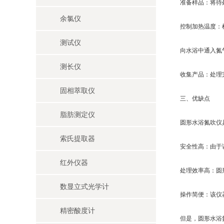
准备样品：将待处
余氯仪
控制加热温度：根
测试仪
向水浴中通入氮气：
测长仪
收集产品：处理完
固相萃取仪
三、优缺点
脂肪测定仪
圆形水浴氮吹仪具
索氏提取器
安全性高：由于该
红外仪器
处理效率高：圆形
数显立式光学计
操作简便：该仪器
精密酸度计
但是，圆形水浴氮