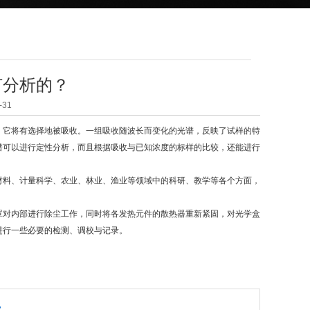
何分析的？
31
，它将有选择地被吸收。一组吸收随波长而变化的光谱，反映了试样的特
谱可以进行定性分析，而且根据吸收与已知浓度的标样的比较，还能进行
材料、计量科学、农业、林业、渔业等领域中的科研、教学等各个方面，
对内部进行除尘工作，同时将各发热元件的散热器重新紧固，对光学盒
进行一些必要的检测、调校与记录。