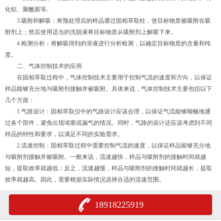
化铝、聚酰胺等。
3.吸附和解吸：将预处理后的样品通过固相萃取柱，使目标物质被吸附在吸
附剂上；然后使用适当的洗脱液将目标物质从吸附剂上解吸下来。
4.检测分析：将解吸得到的溶液进行分析检测，以确定目标物质的含量和纯
度。
二、气体控制技术的应用
在固相萃取过程中，气体控制技术主要用于控制气流的速度和方向，以保证
样品能够充分地与吸附剂接触并被吸附。具体来说，气体控制技术主要包括以下
几个方面：
1.气路设计：固相萃取仪中的气路设计应该合理，以保证气流能够顺畅地通
过各个部件，避免出现堵塞或漏气的情况。同时，气路的设计还应该考虑到不同
样品的特性和要求，以满足不同的实验需求。
2.流速控制：固相萃取过程中需要控制气流的速度，以保证样品能够充分地
与吸附剂接触并被吸附。一般来说，流速越快，样品与吸附剂的接触时间就越
短，提取效率就越低；反之，流速越慢，样品与吸附剂的接触时间就越长，提取
效率就越高。因此，需要根据实际情况选择合适的流速范围。
18918225919