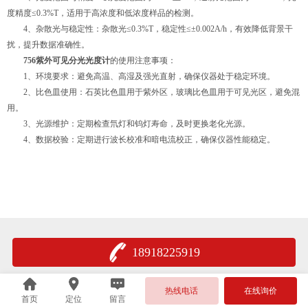
度精度≤0.3%T，适用于高浓度和低浓度样品的检测。
4、杂散光与稳定性：杂散光≤0.3%T，稳定性≤±0.002A/h，有效降低背景干
扰，提升数据准确性。
756紫外可见分光光度计
的使用注意事项：
1、环境要求：避免高温、高湿及强光直射，确保仪器处于稳定环境。
2、比色皿使用：石英比色皿用于紫外区，玻璃比色皿用于可见光区，避免混
用。
3、光源维护：定期检查氘灯和钨灯寿命，及时更换老化光源。
4、数据校验：定期进行波长校准和暗电流校正，确保仪器性能稳定。
18918225919
热线电话
在线询价
首页
定位
留言