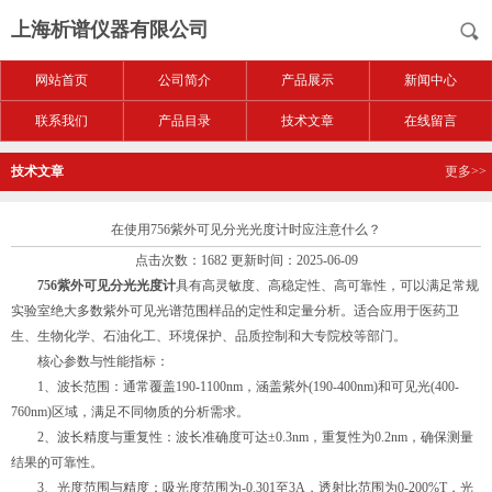
上海析谱仪器有限公司
网站首页
公司简介
产品展示
新闻中心
联系我们
产品目录
技术文章
在线留言
技术文章
更多>>
在使用756紫外可见分光光度计时应注意什么？
点击次数：1682 更新时间：2025-06-09
756紫外可见分光光度计
具有高灵敏度、高稳定性、高可靠性，可以满足常规
实验室绝大多数紫外可见光谱范围样品的定性和定量分析。适合应用于医药卫
生、生物化学、石油化工、环境保护、品质控制和大专院校等部门。
核心参数与性能指标：
1、波长范围：通常覆盖190-1100nm，涵盖紫外(190-400nm)和可见光(400-
760nm)区域，满足不同物质的分析需求。
2、波长精度与重复性：波长准确度可达±0.3nm，重复性为0.2nm，确保测量
结果的可靠性。
3、光度范围与精度：吸光度范围为-0.301至3A，透射比范围为0-200%T，光