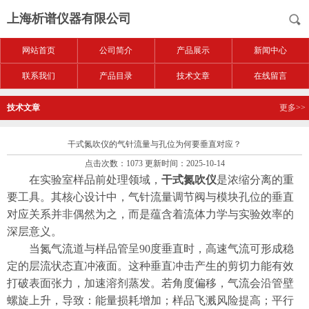
上海析谱仪器有限公司
网站首页
公司简介
产品展示
新闻中心
联系我们
产品目录
技术文章
在线留言
技术文章
更多>>
干式氮吹仪的气针流量与孔位为何要垂直对应？
点击次数：1073 更新时间：2025-10-14
在实验室样品前处理领域，
干式氮吹仪
是浓缩分离的重
要工具。其核心设计中，气针流量调节阀与模块孔位的垂直
对应关系并非偶然为之，而是蕴含着流体力学与实验效率的
深层意义。​
当氮气流道与样品管呈90度垂直时，高速气流可形成稳
定的层流状态直冲液面。这种垂直冲击产生的剪切力能有效
打破表面张力，加速溶剂蒸发。若角度偏移，气流会沿管壁
螺旋上升，导致：能量损耗增加；样品飞溅风险提高；平行