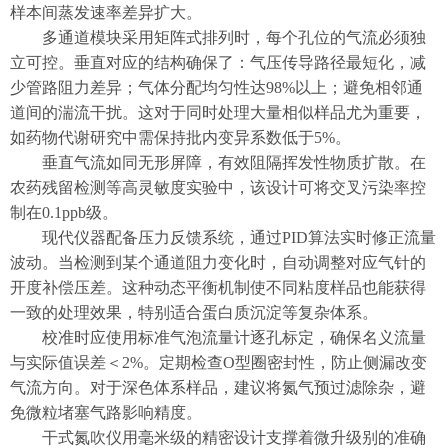
样本间蒸发速率差异扩大。
多通道模块采用矩阵式排列时，每个孔位的气流必须独
立可控。垂直对应的结构确保了：气压传导路径最短化，减
少管路阻力差异；气体分配均匀性达98%以上；避免相邻通
道间的湍流干扰。这对于同时处理大量相似样品尤为重要，
如药物代谢研究中需保持批内变异系数低于5%。
垂直气流如同无形屏障，有效阻隔挥发性物质扩散。在
农药残留检测等高灵敏度实验中，该设计可将交叉污染率控
制在0.1ppb级。
现代仪器配备压力反馈系统，通过PID算法实时修正流量
波动。当检测到某个通道阻力变化时，自动调整对应气针的
开度补偿压差。这种动态平衡机制使不同粘度样品也能获得
一致的处理效果，特别适合蛋白质沉淀等复杂体系。
校准时应使用标准气泡流量计逐孔标定，确保名义流量
与实际值误差＜2%。定期检查O型圈密封性，防止侧漏改变
气流方向。对于深色体系样品，建议将氮气预过滤除杂，避
免微粒堵塞气路影响精度。
干式氮吹仪用毫米级的精密设计支撑着微升级别的准确