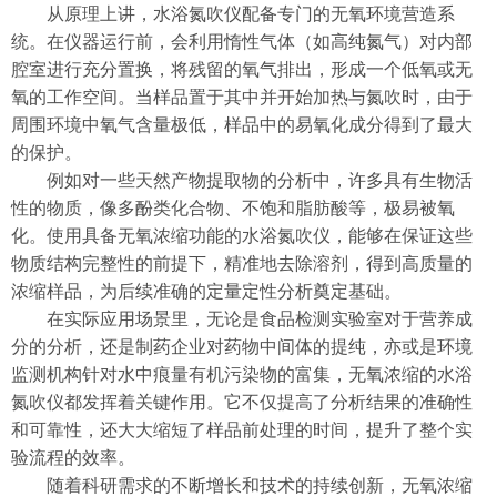
从原理上讲，水浴氮吹仪配备专门的无氧环境营造系
统。在仪器运行前，会利用惰性气体（如高纯氮气）对内部
腔室进行充分置换，将残留的氧气排出，形成一个低氧或无
氧的工作空间。当样品置于其中并开始加热与氮吹时，由于
周围环境中氧气含量极低，样品中的易氧化成分得到了最大
的保护。
例如对一些天然产物提取物的分析中，许多具有生物活
性的物质，像多酚类化合物、不饱和脂肪酸等，极易被氧
化。使用具备无氧浓缩功能的水浴氮吹仪，能够在保证这些
物质结构完整性的前提下，精准地去除溶剂，得到高质量的
浓缩样品，为后续准确的定量定性分析奠定基础。
在实际应用场景里，无论是食品检测实验室对于营养成
分的分析，还是制药企业对药物中间体的提纯，亦或是环境
监测机构针对水中痕量有机污染物的富集，无氧浓缩的水浴
氮吹仪都发挥着关键作用。它不仅提高了分析结果的准确性
和可靠性，还大大缩短了样品前处理的时间，提升了整个实
验流程的效率。
随着科研需求的不断增长和技术的持续创新，无氧浓缩