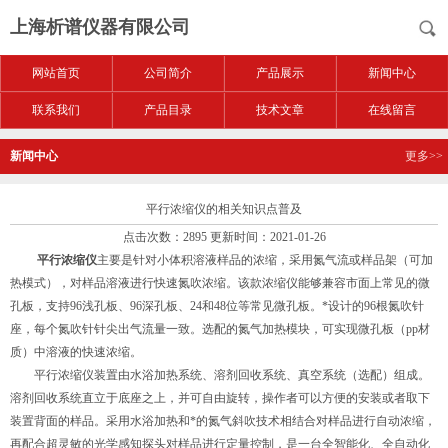
上海析谱仪器有限公司
网站首页
公司简介
产品展示
新闻中心
联系我们
产品目录
技术文章
在线留言
新闻中心
更多>>
平行浓缩仪的相关知识点普及
点击次数：2895 更新时间：2021-01-26
平行浓缩仪
主要是针对小体积溶液样品的浓缩，采用氮气流或样品架（可加
热模式），对样品溶液进行快速氮吹浓缩。该款浓缩仪能够兼容市面上常见的微
孔板，支持96浅孔板、96深孔板、24和48位等常见微孔板。*设计的96根氮吹针
座，每个氮吹针针尖出气流量一致。选配的氮气加热模块，可实现微孔板（pp材
质）中溶液的快速浓缩。
平行浓缩仪装置由水浴加热系统、溶剂回收系统、真空系统（选配）组成。
溶剂回收系统直立于底座之上，并可自由旋转，操作者可以方便的安装或者取下
装置背面的样品。采用水浴加热和*的氮气斜吹技术相结合对样品进行自动浓缩，
再配合超灵敏的光学感知探头对样品进行定量控制，是一台全智能化、全自动化