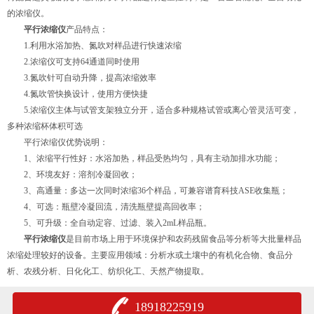
的浓缩仪。
平行浓缩仪
产品特点：
1.利用水浴加热、氮吹对样品进行快速浓缩
2.浓缩仪可支持64通道同时使用
3.氮吹针可自动升降，提高浓缩效率
4.氮吹管快换设计，使用方便快捷
5.浓缩仪主体与试管支架独立分开，适合多种规格试管或离心管灵活可变，
多种浓缩杯体积可选
平行浓缩仪优势说明：
1、浓缩平行性好：水浴加热，样品受热均匀，具有主动加排水功能；
2、环境友好：溶剂冷凝回收；
3、高通量：多达一次同时浓缩36个样品，可兼容谱育科技ASE收集瓶；
4、可选：瓶壁冷凝回流，清洗瓶壁提高回收率；
5、可升级：全自动定容、过滤、装入2mL样品瓶。
平行浓缩仪
是目前市场上用于环境保护和农药残留食品等分析等大批量样品
浓缩处理较好的设备。主要应用领域：分析水或土壤中的有机化合物、食品分
析、农残分析、日化化工、纺织化工、天然产物提取。
18918225919