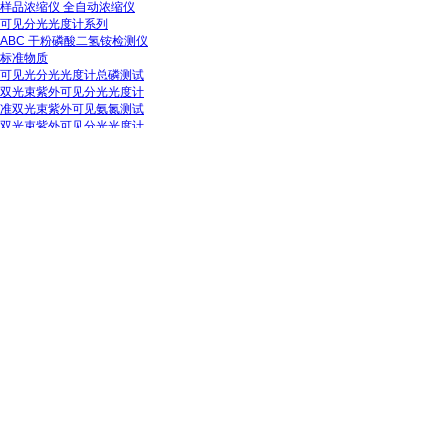
样品浓缩仪 全自动浓缩仪
可见分光光度计系列
ABC 干粉磷酸二氢铵检测仪
标准物质
可见光分光光度计总磷测试
双光束紫外可见分光光度计
准双光束紫外可见氨氮测试
双光束紫外可见分光光度计
紫外可见分光光度计
光度计系列
便携式可见分光光度计
薄膜固体测试仪
双光束紫外光度计
火焰光度计
分光光度计
紫外光度计
余氯仪
测试仪
反射测试仪
透反测试仪
TR自动透反测试仪
大平片测试仪
透射测试仪
测长仪
固相萃取仪
脂肪测定仪