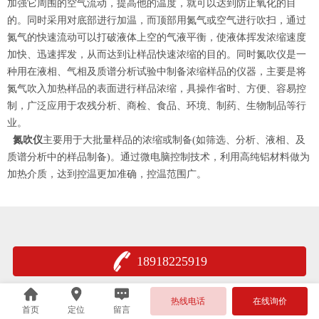
加强它周围的空气流动，提高他的温度，就可以达到防止氧化的目
的。同时采用对底部进行加温，而顶部用氮气或空气进行吹扫，通过
氮气的快速流动可以打破液体上空的气液平衡，使液体挥发浓缩速度
加快、迅速挥发，从而达到让样品快速浓缩的目的。同时氮吹仪是一
种用在液相、气相及质谱分析试验中制备浓缩样品的仪器，主要是将
氮气吹入加热样品的表面进行样品浓缩，具操作省时、方便、容易控
制，广泛应用于农残分析、商检、食品、环境、制药、生物制品等行
业。
氮吹仪
主要用于大批量样品的浓缩或制备(如筛选、分析、液相、及
质谱分析中的样品制备)。通过微电脑控制技术，利用高纯铝材料做为
加热介质，达到控温更加准确，控温范围广。
18918225919
热线电话
在线询价
首页
定位
留言