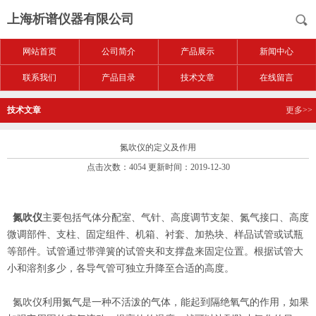
上海析谱仪器有限公司
网站首页
公司简介
产品展示
新闻中心
联系我们
产品目录
技术文章
在线留言
技术文章
更多>>
氮吹仪的定义及作用
点击次数：4054 更新时间：2019-12-30
氮吹仪
主要包括气体分配室、气针、高度调节支架、氮气接口、高度
微调部件、支柱、固定组件、机箱、衬套、加热块、样品试管或试瓶
等部件。试管通过带弹簧的试管夹和支撑盘来固定位置。根据试管大
小和溶剂多少，各导气管可独立升降至合适的高度。
氮吹仪利用氮气是一种不活泼的气体，能起到隔绝氧气的作用，如果