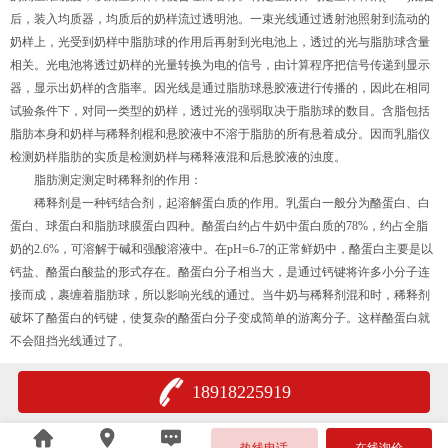
后，装入均质器，均质后的奶样流过透明池。一束光线通过透射池照射到流动的
奶样上，光受到奶样中脂肪球的作用后再射到光电池上，透过的光与脂肪球含量
相关。光电池将透过奶样的光量转换为电的信号，由计算程序把信号传递到显示
器，显示出奶样的含脂率。因光线是通过脂肪球悬胶液进行传播的，因此在相同
试验条件下，对同一类型的奶样，透过光的强弱取决于脂肪球的数目。含脂包括
脂肪本身和奶样与稀释剂棍和悬胶液中不溶于脂肪的所有悬着成分。因而乳脂仪
检测奶样脂肪的实质是检测奶样与稀释液混和后悬胶液的浊度。
脂肪测定测定时稀释剂的作用：
稀释剂是一种钙结合剂，起溶解蛋白质的作用。乳蛋白一般分为酪蛋白、白
蛋白、球蛋白和脂肪球膜蛋白四种。酪蛋白约占牛奶中蛋白质的78%，约占全脂
奶的2.6%，可溶解于碱和强酸溶液中。在pH=6-7的正常鲜奶中，酪蛋白主要是以
钙盐、酪蛋白酸盐的形式存在。酪蛋白分子相当大，是通过钙键将许多小分子连
接而成，裹缠着脂肪球，所以影响光线的通过。当牛奶与稀释剂混和时，稀释剂
破坏了酪蛋白的钙键，使复杂的酪蛋白分子变成简单的游离分子。这样酪蛋白就
不会阻挡光线通过了。
18918225919