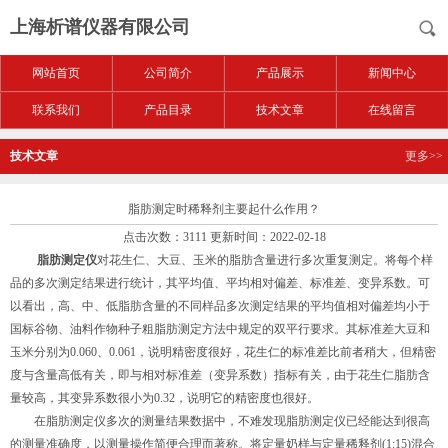
上海析谱仪器有限公司
网站首页
公司简介
产品展示
新闻中心
联系我们
产品目录
技术文章
在线留言
技术文章
更多>>
脂肪测定时稀释剂主要起什么作用？
点击次数：3111 更新时间：2022-02-18
脂肪测定仪
对花生仁、大豆、玉米的脂肪含量进行多次重复测定。将每个样
品的多次测定结果进行统计，其平均值、平均相对偏差、标准差、变异系数。可
以看出，高、中、低脂肪含量的不同样品多次测定结果的平均值相对偏差均小于
国标谷物、油料作物种子粗脂肪测定方法中规定的双平行要求。其标准差大豆和
玉米分别为0.060、0.061，说明精密度很好，花生仁的标准差比前者稍大，但精密
度与含量高低有关，即与相对标准差（变异系数）指标有关，由于花生仁脂肪含
量较高，其变异系数很小为0.32，说明它的精密度也很好。
在脂肪测定仪多次的测量结果数据中，不难发现脂肪测定仪已经能达到很高
的测量准确度，以测量操作简便合理而著称。将定量奶样与定量稀释剂(1:15)混合