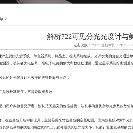
章
>
解析722可见分光光度计与
点击次数：2986 更新时间：2022-09-
度计
主要由光源系统、单色器系统、样品室、检测系统组成。光源发出的复合光通过
检测器，被转变为电信号，经电子电路的放大和数据处理后，通过显示系统给出测量
见的分光光度计所关注的关键指标有三点：
是波长准确度，三是杂散光参数。
用户实验需要所定，波长范围越宽的价格越贵；波长准确度及杂散光参数的数值越
计在氨基酸分析中的应用，主要是用来对氨基酸的定量检测。因为氨基酸对紫外光的主
波长到氨基酸的大吸收峰230nm上，就可测试其吸光度大小，从而计算出氨基酸的含量