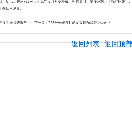
线，所以，在用722可见分光光度计对氨基酸分析检测时，要注意防止干扰的问题。
生化后再测量。
气发生器是否漏气？
下一篇：
723分光光度计的调零操作是怎么做的？
返回列表
|
返回顶