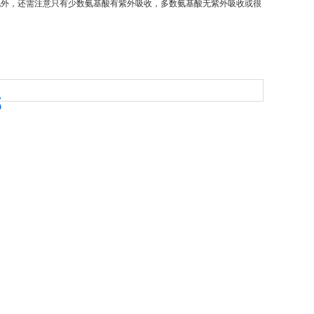
此外，还需注意只有少数氨基酸有紫外吸收，多数氨基酸无紫外吸收或很
部