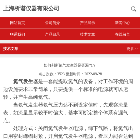
上海析谱仪器有限公司
网站首页
公司简介
产品展示
新闻中心
联系我们
产品目录
技术文章
在线留言
技术文章
更多>>
如何判断氮气发生器是否漏气？
点击次数：3523 更新时间：2022-09-28
氮气发生器
是一套能提取氮气的设备，对工作环境的周
边设施要求非常简单，只要提供一个标准的电源就可以运
转，并产生高纯氮气。
当氮气发生器氮气压力达不到设定值时，先观察流量
表，如流量显示较平时偏大，基本可断定整个体系有漏气
点。
处理方式：关闭氮气发生器电源，卸下气路，将氮气出
口用密封螺帽封紧，开启氮气发生器电源，看压力能否达到