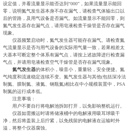
设定值，并看流量显示能否达到“000”，如果流量显示能回
零，说明氮气发生器本身不存在漏气，请检查气体输出口以
后的管路，及用气设备是否漏气。如流量显示不能回零，则
氮气发生器存在漏气点，请用皂液检查干燥管是否存在漏气
现象。
仪器频繁启动时，氮气发生器可能存在漏气。请检查氮
气流量显示是否与用气设备的实际用气量一致，若果相差太
大基本可断定整个体系有漏气点，请按上述故障进行检查漏
气点，并请用皂液检查空气干燥管是否存在漏气现象。
氮气发生器
的体积小，噪音小，重量轻，安全便捷。氮
气纯度和流速稳定连续不变。氮气发生器与其他(包括深冷法
制氮、膜制氮、液氮、钢瓶氮)相比在中小规模装置中，PSA
制氮的运行成本低。
注意事项：
用户不要自行将电解池拆卸打开，以免影响整机运行。
仪器如需搬运时请将储液桶中的电解液用吸耳球吸干
净，然后将盖装上后拧紧，以免残留的电解液在运输时外
溢，将整个仪器腐蚀。