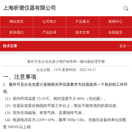
上海析谱仪器有限公司
网站首页
公司简介
产品展示
新闻中心
联系我们
产品目录
技术文章
在线留言
技术文章
更多>>
紫外可见分光光度计维护保养和一般问题处理手册
点击次数：1476 更新时间：2025-10-17
一、注意事项
1
、紫外可见分光光度计是精密光学仪器要求为仪器提供一个良好的工作环
境。
（1）
室内环境温度 15-35℃。相对湿度不大 80%（无结露）。
（2）
仪器应放置在稳固的平面工作台上，附近不能有强烈的震动源。
（3）
室内无强磁场、有害气体、及腐蚀性气体。
（4）
电源电压应为 220V+10%，频率 50Hz+1Hz。无稳压设备的单位应配
置 500VA 以上稳