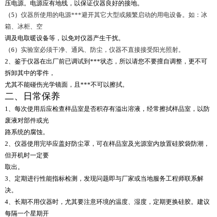
压电源。电源应有地线，以保证仪器良好的接地。
（5）
仪器所使用的电源***避开其它大型或频繁启动的用电设备。如：冰
箱、冰柜、空
调及电取暖设备等，以免对仪器产生干扰。
（6）
实验室必须干净、通风、防尘，仪器不直接接受阳光照射。
2
、鉴于仪器在出厂前已调试到***状态，所以请您不要擅自调整，更不可
拆卸其中的零件，
尤其不能碰伤光学镜面，且***不可以擦拭。
二、日常保养
1
、每次使用后应检查样品室是否积存有溢出溶液，经常擦拭样品室，以防
废液对部件或光
路系统的腐蚀。
2
、仪器使用完毕应盖好防尘罩，可在样品室及光源室内放置硅胶袋防潮，
但开机时一定要
取出。
3
、定期进行性能指标检测，发现问题即与厂家或当地服务工程师联系解
决。
4
、长期不用仪器时，尤其要注意环境的温度、湿度，定期更换硅胶。建议
每隔一个星期开