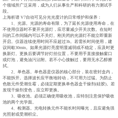
个领域所广泛采用，成为人们从事生产和科研的有力测试手
段。
上海析谱 V7自动可见分光光度计的日常维护和保养：
1、光源。光源的寿命有限，为了延长光源使用寿命，在
不使用仪器时不要开光源灯，应尽量减少开关次数。在短时
问的工作间隔内可以不关灯。刚关闭的光源灯不能立即重新
开启。仪器连续使用时间不应超过3h。若需长时间使用，建
议间歇30min。如果光源灯亮度明显减弱或不稳定，应及时更
换新灯。更换后要调节好灯丝位置，不要用手直接接触窗口
或灯泡，避免油污沾附。若不小心接触过，要用无水乙醇擦
拭。
2、单色器。单色器是仪器的核心部分，装在密封盒内，
不能拆开。选择波长应平衡地转动，不可用力过猛。为防止
色散元件受潮生霉，必须定期更换单色器盒干燥剂(硅胶)。若
发现干燥剂变色，应立即更换。
3、吸收池。必须正确使用吸收池，应特别注意保护吸收
池的两个光学面。
4、检测器。光电转换元件不能长时间曝光，且应避免强
光照射或受潮积尘。