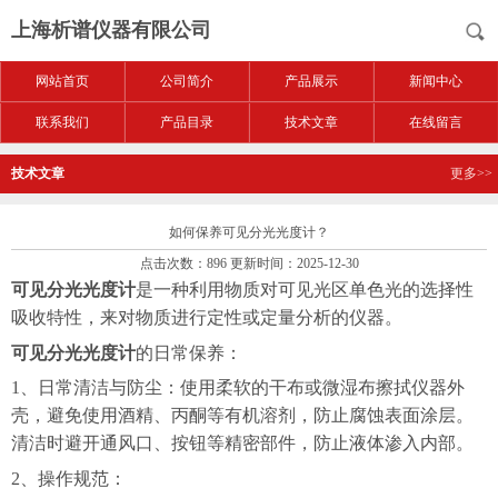
上海析谱仪器有限公司
网站首页
公司简介
产品展示
新闻中心
联系我们
产品目录
技术文章
在线留言
技术文章
更多>>
如何保养可见分光光度计？
点击次数：896 更新时间：2025-12-30
可见分光光度计
是一种利用物质对可见光区单色光的选择性
吸收特性，来对物质进行定性或定量分析的仪器。
可见分光光度计
的日常保养：
1、日常清洁与防尘：使用柔软的干布或微湿布擦拭仪器外
壳，避免使用酒精、丙酮等有机溶剂，防止腐蚀表面涂层。
清洁时避开通风口、按钮等精密部件，防止液体渗入内部。
2、操作规范：