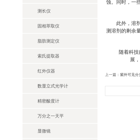
蚀。同时，一
测长仪
此外，溶剂管
固相萃取仪
测溶剂的剩余
脂肪测定仪
随着科技的不
索氏提取器
展，
红外仪器
上一篇：
紫外可见分
数显立式光学计
精密酸度计
万分之一天平
显微镜