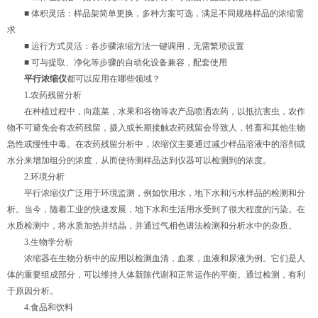
■ 体积灵活：样品架简单更换，多种方案可选，满足不同规格样品的浓缩需
求
■ 运行方式灵活：各步骤浓缩方法一键调用，无需繁琐设置
■ 可与提取、净化等步骤的自动化设备兼容，配套使用
平行浓缩仪
都可以应用在哪些领域？
1.农药残留分析
在种植过程中，向蔬菜，水果和谷物等农产品喷洒农药，以抵抗害虫，农作
物不可避免会有农药残留，摄入或长期接触农药残留会导致人，牲畜和其他生物
急性或慢性中毒。在农药残留分析中，浓缩仪主要通过减少样品溶液中的溶剂或
水分来增加组分的浓度，从而使待测样品达到仪器可以检测到的浓度。
2.环境分析
平行浓缩仪广泛用于环境监测，例如饮用水，地下水和污水样品的检测和分
析。当今，随着工业的快速发展，地下水和生活用水受到了很大程度的污染。在
水质检测中，将水质加热并结晶，并通过气相色谱法检测和分析水中的杂质。
3.生物学分析
浓缩器在生物分析中的应用以检测血清，血浆，血液和尿液为例。它们是人
体的重要组成部分，可以维持人体新陈代谢和正常运作的平衡。通过检测，有利
于原因分析。
4.食品和饮料