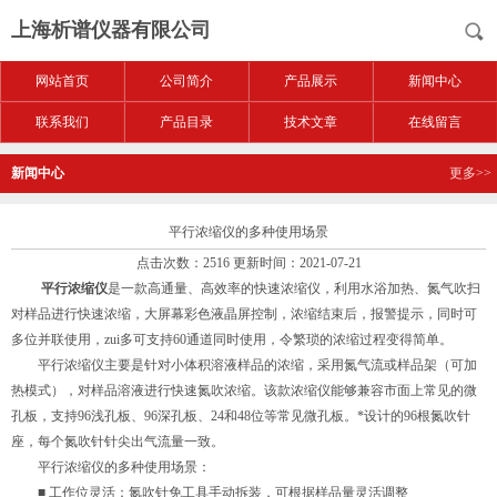
上海析谱仪器有限公司
网站首页
公司简介
产品展示
新闻中心
联系我们
产品目录
技术文章
在线留言
新闻中心
更多>>
平行浓缩仪的多种使用场景
点击次数：2516 更新时间：2021-07-21
平行浓缩仪
是一款高通量、高效率的快速浓缩仪，利用水浴加热、氮气吹扫
对样品进行快速浓缩，大屏幕彩色液晶屏控制，浓缩结束后，报警提示，同时可
多位并联使用，zui多可支持60通道同时使用，令繁琐的浓缩过程变得简单。
平行浓缩仪主要是针对小体积溶液样品的浓缩，采用氮气流或样品架（可加
热模式），对样品溶液进行快速氮吹浓缩。该款浓缩仪能够兼容市面上常见的微
孔板，支持96浅孔板、96深孔板、24和48位等常见微孔板。*设计的96根氮吹针
座，每个氮吹针针尖出气流量一致。
平行浓缩仪的多种使用场景：
■ 工作位灵活：氮吹针免工具手动拆装，可根据样品量灵活调整