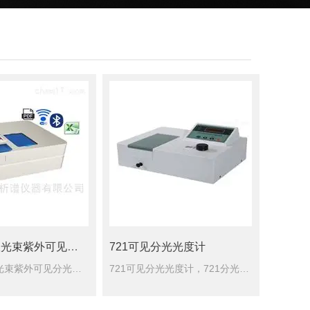
TU-1901双光束紫外可见分光光度计
721可见分光光度计
TU-1901双光束紫外可见分光光度计设计的光学系统、1200条/mm高性能全息光栅、*的高性能接收器确保仪器有优良的性能指标。
721可见分光光度计，721分光光度计，721G可见分光光度计设计的光栅单色器，确保仪器具有优良的光学性能；■ 采用单片机技术，实现了仪器智能化和数字化功能；