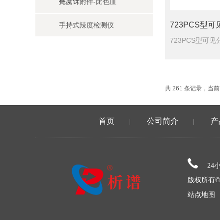
检测仪
光度计附件-比色皿
723PCS型
手持式辣度检测仪
共 261 条记录，当前 1
首页
公司简介
产
|
|
24
版权所有©
站点地图